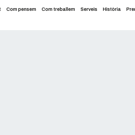
t
Com pensem
Com treballem
Serveis
Història
Pre