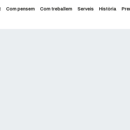
t
Com pensem
Com treballem
Serveis
Història
Pre