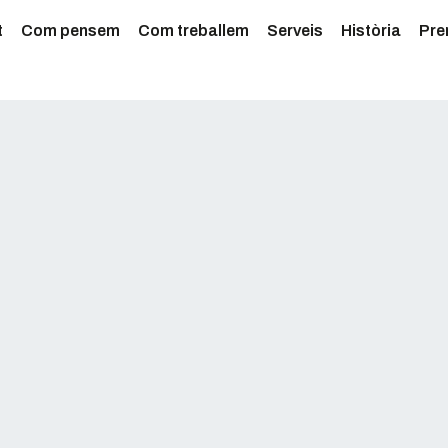
t
Com pensem
Com treballem
Serveis
Història
Pre