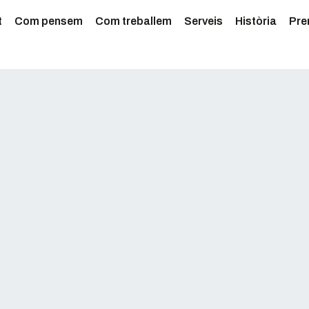
t
Com pensem
Com treballem
Serveis
Història
Pre