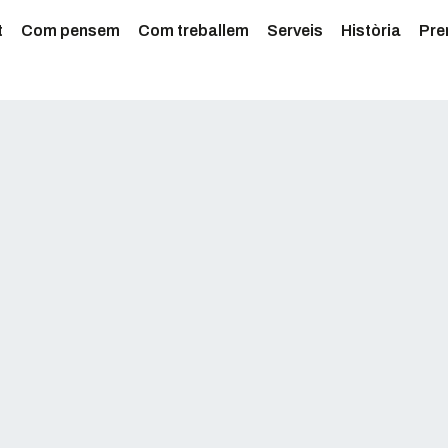
t
Com pensem
Com treballem
Serveis
Història
Pre