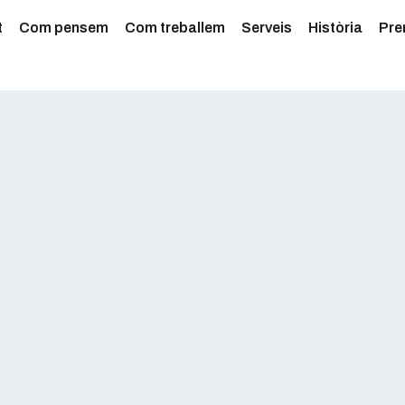
t
Com pensem
Com treballem
Serveis
Història
Pre