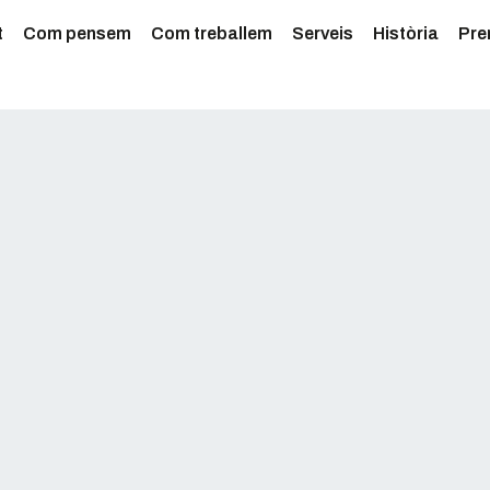
t
Com pensem
Com treballem
Serveis
Història
Pre