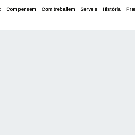
t
Com pensem
Com treballem
Serveis
Història
Pre