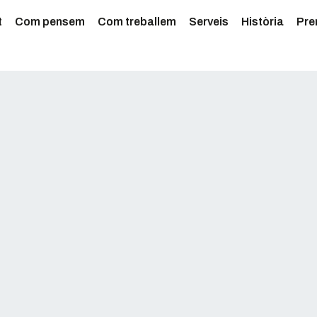
t
Com pensem
Com treballem
Serveis
Història
Pre