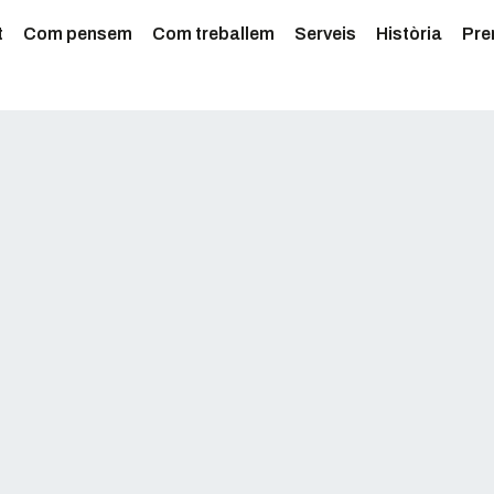
t
Com pensem
Com treballem
Serveis
Història
Pre