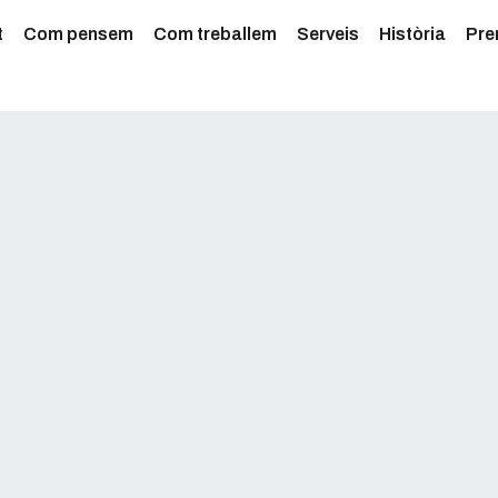
t
Com pensem
Com treballem
Serveis
Història
Pre