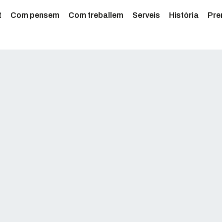
t
Com pensem
Com treballem
Serveis
Història
Pre