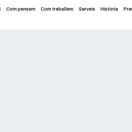
t
Com pensem
Com treballem
Serveis
Història
Pre