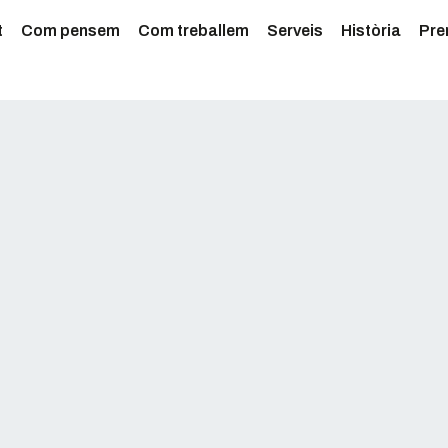
t
Com pensem
Com treballem
Serveis
Història
Pre