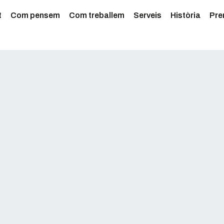
t
Com pensem
Com treballem
Serveis
Història
Pre