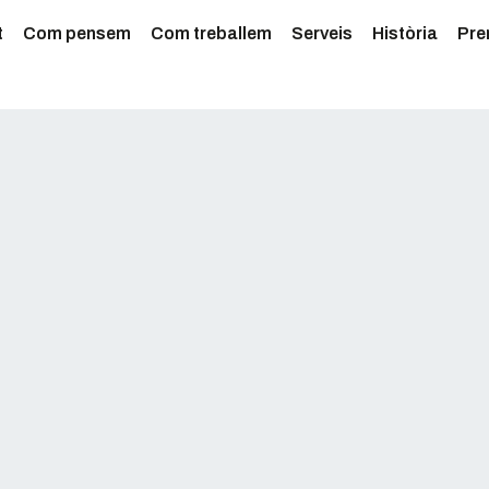
t
Com pensem
Com treballem
Serveis
Història
Pre